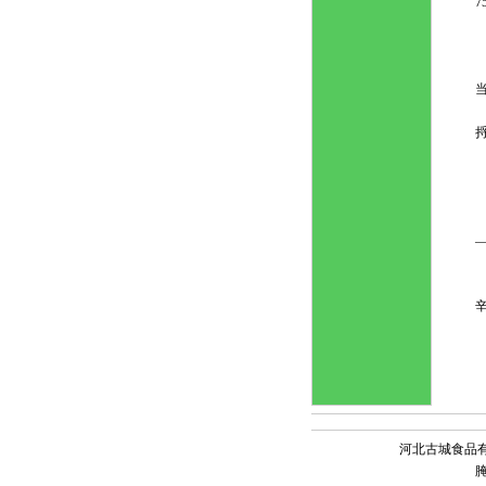
7
辛
河北古城食品